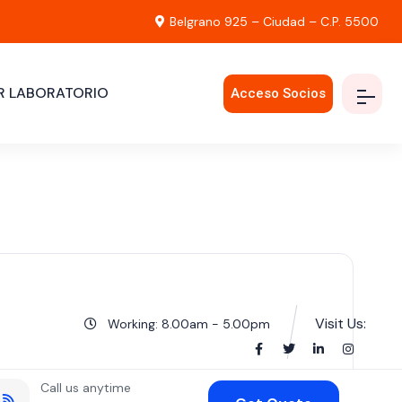
Belgrano 925 – Ciudad – C.P. 5500
R LABORATORIO
Acceso Socios
Visit Us:
Working: 8.00am - 5.00pm
Call us anytime