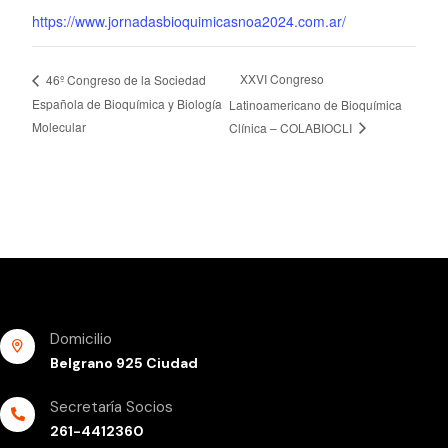
https://www.jornadasbioquimicasnoa2024.com.ar/
XXVI Congreso
46º Congreso de la Sociedad
Española de Bioquímica y Biología
Latinoamericano de Bioquímica
Molecular
Clínica – COLABIOCLI
Domicilio
Belgrano 925 Ciudad
Secretaría Socios
261-4412360